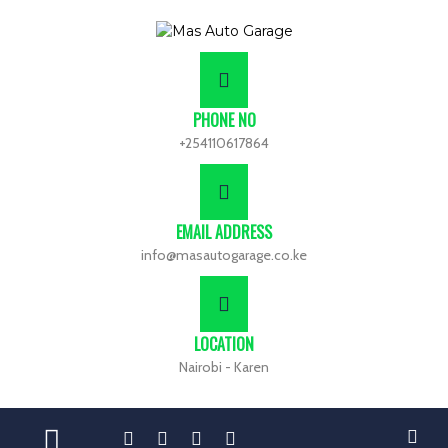
PHONE NO
+254110617864
EMAIL ADDRESS
info@masautogarage.co.ke
LOCATION
Nairobi - Karen