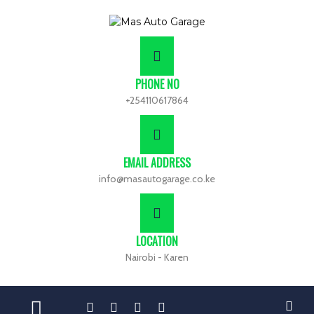
PHONE NO
+254110617864
EMAIL ADDRESS
info@masautogarage.co.ke
LOCATION
Nairobi - Karen